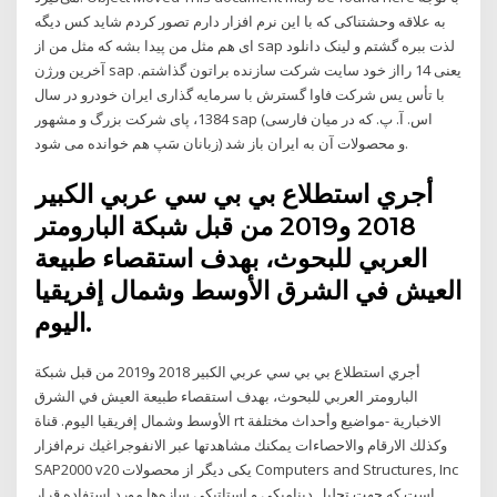
به علاقه وحشتناکی که با این نرم افزار دارم تصور کردم شاید کس دیگه
ای هم مثل من پیدا بشه که مثل من از sap لذت ببره گشتم و لینک دانلود
آخرین ورژن sap یعنی 14 رااز خود سایت شرکت سازنده براتون گذاشتم.
با تأس یس شرکت فاوا گسترش با سرمایه گذاری ایران خودرو در سال
1384، پای شرکت بزرگ و مشهور sap (اس. آ. پ. که در میان فارسی
زبانان سَپ هم خوانده می شود) و محصولات آن به ایران باز شد.
أجري استطلاع بي بي سي عربي الكبير
2018 و2019 من قبل شبكة البارومتر
العربي للبحوث، بهدف استقصاء طبيعة
العيش في الشرق الأوسط وشمال إفريقيا
اليوم.
أجري استطلاع بي بي سي عربي الكبير 2018 و2019 من قبل شبكة
البارومتر العربي للبحوث، بهدف استقصاء طبيعة العيش في الشرق
الأوسط وشمال إفريقيا اليوم. قناة rt الاخبارية -مواضيع وأحداث مختلفة
وكذلك الارقام والاحصاءات يمكنك مشاهدتها عبر الانفوجراغيك نرم‌افزار
SAP2000 v20 یکی دیگر از محصولات Computers and Structures, Inc
است که جهت تحلیل دینامیکی و استاتیکی سازه‌ها مورد استفاده قرار