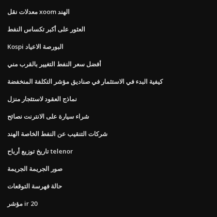
معدلات نقل xoom الهند
العثور على أكبر تكساس النفط
Kospi البورصة الاعياد
أفضل سعر النفط التغيير بالقرب مني
كيفية البدء في الاستثمار في صناديق مؤشر التكلفة المنخفضة
نماذج العقود لاستئجار منزل
شراء سيارة على الانترنت نصائح
شركات التنقيب عن النفط الخاصة الهند
تاريخ توزيع أرباح telenor
صور الجريمة الجريمة
حالة فهرسة التوقعات
مؤشر ir 20