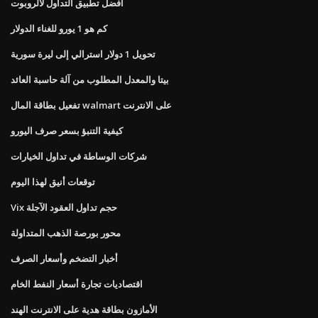
أفضل تطبيق التداول لالروبوت
كم هو 1 يورو للغناء الدولار
تحويل 1 دولار استرالي إلى ليرة سورية
بيتا والمعدل المطلوب من آلة حاسبة العائد
تفعيل بطاقة المال walmart على الانترنت
كيفية التنبؤ بسعر صرف اليورو
شركات الوساطة في تداول الخيارات
توقعات أنيق لهذا اليوم
Vix حجم تداول العقود الآجلة
محور بورصة الذهب المتداولة
أخبار التضخم وأسعار الصرف
اقتصاديات تجارة أسعار النفط الخام
الأمازون بطاقة هدية على الانترنت الهند