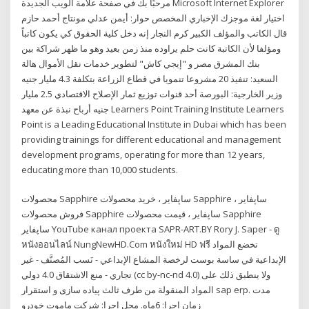
مرحبًا بك في صفحة علامة الويب الجديدة Microsoft Internet Explorer
اختيار لغة موجزك الإخباري المخصص حوار: أيمن عدلي مونتاج أحمد حازم
قال الكاتب والمؤلف الكبير كرم النجار إنه دخل كلية الحقوق كي يكون كاتباً
ومؤلفا لأن الكاتبة كانت حلم يراوده منذ زمن بعيد وهو ما ظهر شراكة بين
بنك المشرق مصر و "إيجي كاش" لتطوير خدمات نقل الأموال هالة
السعيد: تنفيذ 20 مشروعا تنمويا في قطاع الزراعة بتكلفة 4.3 مليار جنيه
وزير الخارجية: البورصة أحد قنوات توزيع ثمار الإصلاح الاقتصادي 2.5 مليار
جنيه أرباح نبذة عن معهد Learners Point Training Institute Learners
Point is a Leading Educational Institute in Dubai which has been
providing trainings for different educational and management
development programs, operating for more than 12 years,
educating more than 10,000 students.
محصولات Sapphire ساپفایر ، خرید محصولات Sapphire ساپفایر ،
فروش محصولات Sapphire ساپفایر ، قیمت محصولات Sapphire
ساپفایر YouTube канал проекта SAPR-ART.BY Rory J. Saper - ดู
หนังออนไลน์ NungNewHD.Com หนังใหม่ HD ฟรี تخضع المواد
الإبداعية في ساسة بوست لرخصة المشاع الإبداعي - نَسب المُصنَّف - غير
تجاري - منع الاشتقاق 4.0 دولي (cc by-nc-nd 4.0) ولا ينطبق ذلك على
المواد المنقولة من طرف ثالث پیاده سازی و استقرار sap erp. مدت
زمان اجرا: 6ماه. محل اجرا: شرکت ماموت خودرو