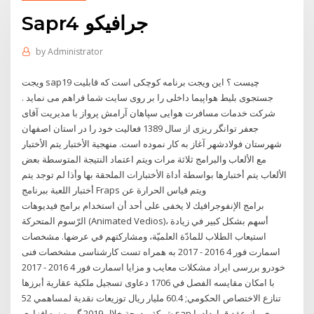
Sapr4 جرافيكو
by
Administrator
ویجت sap19 چیست ؟ این ویجت برنامه کوچکی است که قابلیت
جستجوی بلیط هواپیما داخلی را بر روی سایت شما فراهم می نماید .
شرکت خدمات مسافرت هوایی سپاهان آرامش پرواز با مدیریت آقای
جعفر توانگر ریزی از سال 1389 فعالیت خود را در استان اصفهان
شهرستان فولادشهر آغاز به کار نموده است. منهجية الأختبار يتم الأختبار
مع الألعاب والبرامج ثلاثة مرات ويتم اعتماد النتيجة المتوسطة بعض
الألعاب يتم أختبارها بواسطة أداة الأختبارات الملحقة بها وأذا لم توجد يتم
أختبار اللعبة ببرنامج Fraps ويتم قياس الحرارة عن
برامج الإنفوجرافيك لا يخفى على أحد أن استخدام برامج فيديوهات
الرّسوم المتحركة (Animated Vedios)، أسهم بشكل كبير في زيادة
استيعاب الطلاب للمادّة العلميّة، ومشاركتهم في عرضها. مشخصات
اسمارت فور 4 2016 - 2017 به همراه تست کارشناسی مشخصات فنی
خودرو بررسی ایراد مشکلات معایب و مزایا اسمارت فور 4 2016 - 2017
با امکان مقایسه الفصل في 1706 دعاوى تسجيل ملكية عقارية أبرزها
تنازع الاختصاص الحكومي; 60.4 مليار ريال توزيعات نقدية لمساهمي 52
شركة مدرجة خلال 2019 گروه نرم‌افزاری sap خبر از عقد قرارداد با