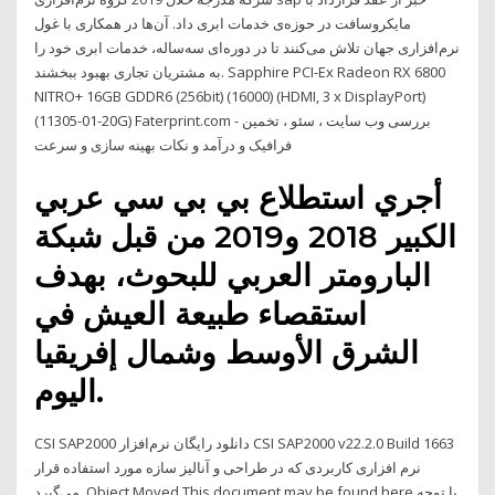
مایکروسافت در حوزه‌ی خدمات ابری داد. آن‌ها در همکاری با غول
نرم‌افزاری جهان تلاش می‌کنند تا در دوره‌ای سه‌ساله، خدمات ابری خود را
به مشتریان تجاری بهبود ببخشند. Sapphire PCI-Ex Radeon RX 6800
NITRO+ 16GB GDDR6 (256bit) (16000) (HDMI, 3 x DisplayPort)
(11305-01-20G) Faterprint.com - بررسی وب سایت ، سئو ، تخمین
فرافیک و درآمد و نکات بهینه سازی و سرعت
أجري استطلاع بي بي سي عربي
الكبير 2018 و2019 من قبل شبكة
البارومتر العربي للبحوث، بهدف
استقصاء طبيعة العيش في
الشرق الأوسط وشمال إفريقيا
اليوم.
CSI SAP2000 دانلود رایگان نرم‌افزار CSI SAP2000 v22.2.0 Build 1663
نرم افزاری کاربردی که در طراحی و آنالیز سازه مورد استفاده قرار
می‌گیرد. Object Moved This document may be found here با توجه