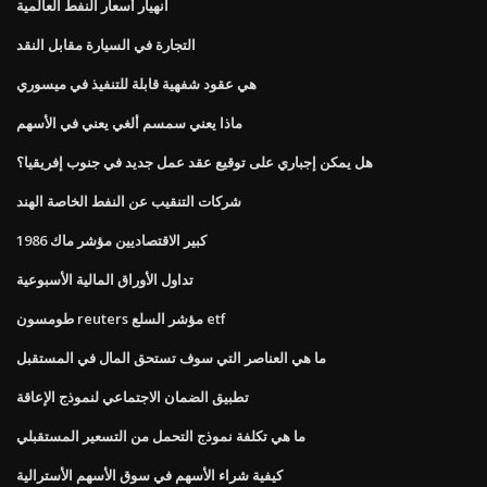
انهيار أسعار النفط العالمية
التجارة في السيارة مقابل النقد
هي عقود شفهية قابلة للتنفيذ في ميسوري
ماذا يعني سمسم ألغي يعني في الأسهم
هل يمكن إجباري على توقيع عقد عمل جديد في جنوب إفريقيا؟
شركات التنقيب عن النفط الخاصة الهند
كبير الاقتصاديين مؤشر ماك 1986
تداول الأوراق المالية الأسبوعية
طومسون reuters مؤشر السلع etf
ما هي العناصر التي سوف تستحق المال في المستقبل
تطبيق الضمان الاجتماعي لنموذج الإعاقة
ما هي تكلفة نموذج التحمل من التسعير المستقبلي
كيفية شراء الأسهم في سوق الأسهم الأسترالية