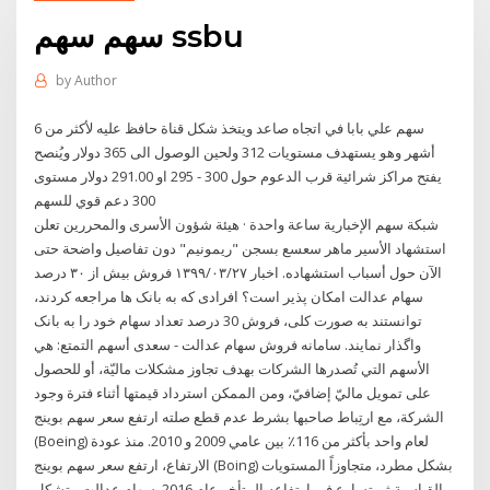
سهم سهم ssbu
by
Author
سهم علي بابا في اتجاه صاعد ويتخذ شكل قناة حافظ عليه لأكثر من 6
أشهر وهو يستهدف مستويات 312 ولحين الوصول الى 365 دولار ويُنصح
يفتح مراكز شرائية قرب الدعوم حول 300 - 295 او 291.00 دولار مستوى
300 دعم قوي للسهم
شبكة سهم الإخبارية ساعة واحدة · هيئة شؤون الأسرى والمحررين تعلن
استشهاد الأسير ماهر سعسع بسجن "ريمونيم" دون تفاصيل واضحة حتى
الآن حول أسباب استشهاده. اخبار ۱۳۹۹/۰۳/۲۷ فروش بیش از ۳۰ درصد
سهام عدالت امکان پذیر است؟ افرادی که به بانک ها مراجعه کردند،
توانستند به صورت کلی، فروش 30 درصد تعداد سهام خود را به بانک
واگذار نمایند. سامانه فروش سهام عدالت - سعدی أسهم التمتع: هي
الأسهم التي تُصدرها الشركات بهدف تجاوز مشكلات ماليّة، أو للحصول
على تمويل ماليّ إضافيّ، ومن الممكن استرداد قيمتها أثناء فترة وجود
الشركة، مع ارتِباط صاحبها بشرط عدم قطع صلته ارتفع سعر سهم بوينج
(Boeing) لعام واحد بأكثر من 116٪ بين عامي 2009 و 2010. منذ عودة
الارتفاع، ارتفع سعر سهم بوينج (Boing) بشكل مطرد، متجاوزاً المستويات
القياسية ثم تسارع في ارتفاعه المتأخر عام 2016. سهام عدالت متشکل