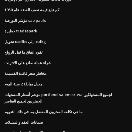
كم تبلغ قيمة نصف الفضة عام 1950
مؤشر البورصة sao paulo
حظيرة tradespark
تحويل usdlbs إلى usdkg
عقود اتفاق ما قبل الزواج
شراء عملة صانع على الانترنت
مخاطر سعر فائدة القسيمة
معدل مبادلة 2 سنة اليوم
مؤشر أسعار المستهلك portland-salem or-wa لجميع المستهلكين
الحضريين لجميع العناصر
ما هي تكلفة المخزون المفضل بما في ذلك التعويم
ضمانات العقد والتمثيلات