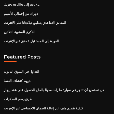
تحويل usdlbs إلى usdkg
دوران من إجمالي الأسهم
المعاش التقاعدي ينطبق تيلانجانا على الانترنت
الذكرى السنوية الثلاثين
العودة إلى المستقبل 1 دفق عبر الإنترنت
Featured Posts
التداول في السوق الثانوية
ذروة اكتشاف النفط
هل تستطيع أن تتاجر في سيارة ما زلت مدينًا بالمال للحصول على عقد إيجار
طرق رسم المذكرات
كيفية تقديم ملف عن إعاقة الضمان الاجتماعي عبر الإنترنت