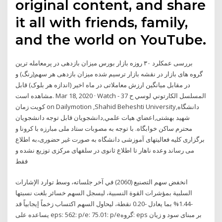
original content, and share
it all with friends, family,
and the world on YouTube.
بررسی عمکلرد ۳۰ روزه بازار بورس میزان بازدهی در پرمعامله ترین
گروه های بازار در نقشه بازار ترسیم شده میزان بازدهی هر سهم(رنگ) و
در مقابل میانگین ارزش معاملاتی در ماه اخیر (اندازه هر بلوک) قابل
مشاهده است. Mar 18, 2020 · Watch المسلسل الكارتوني لوسي ح 37 -
كويت زمان on Dailymotion ,Shahid Beheshti University,دانشگاه
شهید بهشتی,اعضاي هيات علمي,دانشجویان قابل توجه دانشجویان
محترم ساکن خوابگاه. با توجه به مصوبات ستاد ملی مبارزه با کرونا و
برگزاری کلیه فعالیتهای آموزشی دانشگاه به صورت غیر حضوری،به اطلاع
می رساند وعده ناهار تا اطلاع ثانوی در سلفهای مرکزی توزیع نشده و
فقط
انخفض سهم التصنيع (2060) في آخر جلساته، وسط توارد الإشارات
السلبية بمؤشرات القوة النسبية، ليسجل السهم خسائر بلغت نسبتها
-1.44% بما يعادل -0.20 نقطة، ليحاول السهم اكتساب زخماً إيجابياً قد
يساعده على eps: 562: p/e: 75.01: p/eگروه: eps بر مبنای سود و زیان