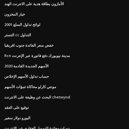
الأمازون بطاقة هدية على الانترنت الهند
خيار المخزون
لوائح تداول السلع 2001
التستر cc التداول
خفض سعر الفائدة جنوب افريقيا
Rcn مدينة نيويورك دفع فاتورة عبر الإنترنت
الأسهم الجديدة القادمة 2020
حساب تداول الأسهم الإخلاص
مونتي كارلو محاكاة تنبؤات الأسهم
البحث عن وظيفة على الانترنت chetwynd
توقيع على العقد
اليورو دولار سفير
دورات مجانية للتمويل العقاري عبر الإنترنت