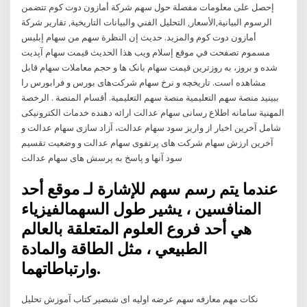
إحصل على معلومات مفصلة حول سهم شركة أمازون دوت كوم تتضمن
الرسوم البيانية,الأسعار, التحليل الفني والبيانات التاريخية, تقارير شركة
أمازون دوت كوم والمزيد. حديث إن النظرة سهم من سهام إبليس
مسموم تصفحت في موقع إسلام ويب هذا الحديث قیمت سهام آپدیت
شده و بروز، به روزترین قیمت سهام بانک ها و حجم معاملات سهام قابل
مشاهده است. تاریخچه و نرخ سهام شرکت‌های بورس و فرابورس را
ببینید منصة سهم التعليمية منصة سهم التعليمية. أقسام المنصة . الرخصة
المهنية سامانه اطلاع رسانی سهام عدالت ارائه دهنده خدمات الکترونیکی
شامل آخرین اخبار از واریز سود سهام عدالت، آزاد سازی سهام عدالت و
آخرین ارزش سهام شرکت های پرتفوی سهام عدالت و وضعیت تقسیم
سود آنها و پاسخ به پرسش های سهام عدالت
عندما يتم رسم سهم للإشارة لـ موقع أحد
المنافسين ، يشير طول السهمالفيزياء
هي أحد فروع العلوم المتعلقة بالعالم
الطبيعي ، مثل الطاقة والمادة
وارتباطاتهما.
نکات مهم معارفه سهم عرضه اولیه ای شبصیر کتاب آموزش تحلیل