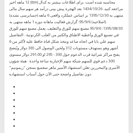
12 ماهه اخیر (ttm) محاسبه شده است. برای اطلاعات بیشتر به کدال
مراجعه کنید. 26‏‏/10‏‏/1434 بعد الهجرة پیش بینی درآمد هر سهم سال مالی
منتهی به 1395/12/30 بر اساس عملکرد واقعی 6 ماهه (حسابرسی نشده)
(اصلاحیه) 95/9/6: گزارش فعالیت ماهانه دوره 1 ماهه منتهی به
1395/08/30: 95/9/6 مصنع سهم للورق والتغليف. يعمل مصنع سهم للورق
في تصنيع الورق وأغطية الاطباق والكثير من العلب الكرتونية . التفاصيل
سهم علي بابا في اتجاه صاعد ويتخذ شكل قناة حافظ عليه لأكثر من 6
أشهر وهو يستهدف مستويات 312 ولحين الوصول الى 365 دولار ويُنصح
يفتح مراكز شرائية قرب الدعوم حول 300 - 295 او 291.00 دولار مستوى
300 دعم قوي للسهم شبكة سهم الإخبارية ساعة واحدة · هيئة شؤون
الأسرى والمحررين تعلن استشهاد الأسير ماهر سعسع بسجن "ريمونيم"
دون تفاصيل واضحة حتى الآن حول أسباب استشهاده.