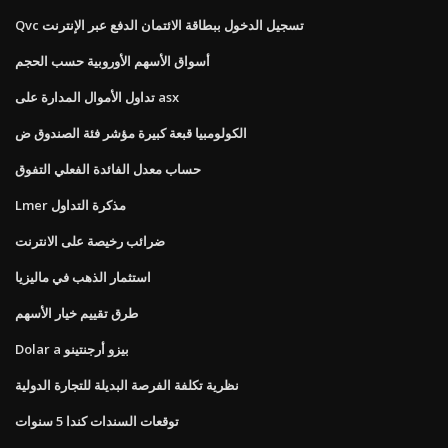
Qvc تسجيل الدخول ببطاقة الائتمان الدفع عبر الإنترنت
أسواق الأسهم الأوروبية حسب الحجم
تداول الأموال المدارة على asx
الكولومبيا قبعة كبيرة مؤشر فئة الصندوق ض
حساب معدل الفائدة الفعلي التفوق
Lmer مذكرة التداول
ضرائب رخيصة على الانترنت
استثمار الذهب في ماليزيا
طرق تقييم خيار الأسهم
Dolar a بيزو أرجنتينو
نظرية تكلفة الفرصة البديلة للتجارة الدولية
توقعات السندات كندا 5 سنوات