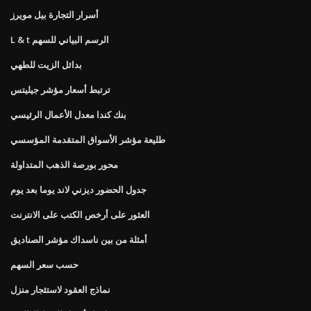
أسرار التجارة بيل مويرز
L & t الرسم البياني للسهم
بدائل الزيت للطهي
ترتبط أسعار مؤشر جيليتس
بنك كندا معدل الأعمال الرئيسي
طليعة مؤشر الأسواق المتقدمة المؤسسي
محور بورصة الذهب المتداولة
جدول الحضور ديزني لاند يوما بعد يوم
العثور على أرخص الكتب على الانترنت
أمثلة من بين ناسداك مؤشر الصناديق
حسب سعر السهم
نماذج العقود لاستئجار منزل