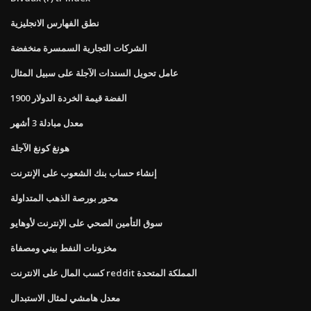
نطق الفهارس الانجليزية
الشركات التجارية السمسرة منخفضة
عامل تحويل السندات الآجلة على سبيل المثال
1900 الفضة قيمة الخردة الدولار
معدل مبادلة 3 أشهر
هونغ كونغ الآجلة
إنشاء حساب بنك الشعوب على الإنترنت
محور بورصة الذهب المتداولة
سوق التأمين الصحي على الإنترنت لأوهايو
مخزونات النفط بيني ومصفاة
كسب المال على الانترنت reddit المملكة المتحدة
معدل هامشي لمثال الاستبدال