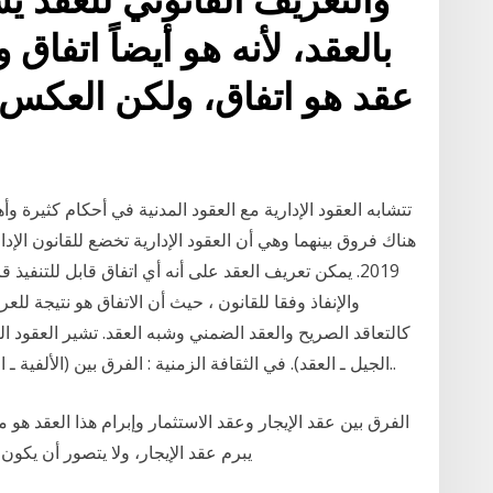
بالعقد، لأنه هو أيضاً اتفا
عقد هو اتفاق، ولكن العكس 
تتشابه العقود الإدارية مع العقود المدنية في أحكام كثيرة و
هناك فروق بينهما وهي أن العقود الإدارية تخضع للقانون الإدا
2019. يمكن تعريف العقد على أنه أي اتفاق قابل للتنفيذ ق
والإنفاذ وفقا للقانون ، حيث أن الاتفاق هو نتيجة للعر
كالتعاقد الصريح والعقد الضمني وشبه العقد. تشير العقود الص
الجيل ـ العقد). في الثقافة الزمنية : الفرق بين (الألفية ـ القرن ـ الجيل ـ العقد) :• الألفية = 1000 سنة.• القر..
الفرق بين عقد الإيجار وعقد الاستثمار وإبرام هذا العقد هو 
يبرم عقد الإيجار، ولا يتصور أن يكون