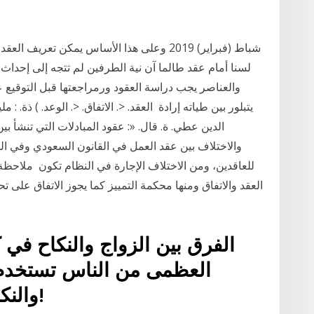
لسنا أمام عقد طالما آن نية الطرفين لم تتجه إلى إحداث
والعناصر يجب دراسة العقود ورمراجعتها قبل التوقيع عليه
الدين عطي. ة. قال. «: عقود المبادﻻت التي تنشأ بي
والاختلاف بين عقد العمل في القانون السعودي وفي ال
للعاقدين، ومن الاختلاف الإجارة في النظام تكون ملاحظة:
العقد والاتفاق ومنها محكمة التمييز كما يجوز الاتفاق على 
الفرق بين الزواج والنكاح في كث
العظمى من الناس تستخدم م
والنكاح) كما لو كانوا بمعنى واحد!