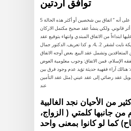
توافق اردتين
5 شباط (فبراير) 2019 وعلى هذا الأساس يمكن تعريف العقد على أنه ” اتفاق بين شخصين أو أكثر هذه الحالة
 أثر قانوني. ولكي ينشأ عقد صحيح مكتمل الاركان
ا ابتداءاً من الاتفاق المبتدي وانتهاء بتوقيع عقد
يتبلور بين طياته إرادة العقد. <. اﻻتفاق. <. الوعد. ) ذة. : مليكة نايت لشقر. 2. ـ4. و. كذا تعريف. الدكتور جمال
ن المتعاقدين وتشمل عقد البيع. بعض أوجه الاتفاق
فقه الإسلام، فمن الاتفاق: وجوب معلومية العوض
 هنالك آراء فقهية حديثة تؤيد عدم وجود فرق بين
تحويل عقد رضائي إلى عقد عيني (مثل عقد التأمين
عند
ير من الأحيان نجد الغالبية
ن جانبها كلمتي ( الزواج،