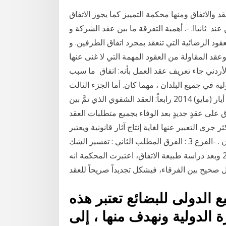
 والاتفاق ومنها محكمة التمييز كما يجوز الاتفاق
د ثانياا. -. أهمية التفرقة ما بين عقد الشركة و
ل من العقود الرضائية التي تنعقد بمجرد اتفاق الطرفين. و
 حزيران (يونيو) 2020 عقد العمل وعقد المقاولة من العقود المهمة التي لا غنى عنها
الأردني جاء تعريف عقد العمل بأنه: اتفاق ما سبب
لية في جميع البلدان ، مهما كان. أما الجزء الثالث
من الاتفاقية فيتناول التزامات الطرفين في العقد. 27 أيار (مايو) 2014 رابعاً: العقد الشفوي الذي تمَّ بين
ق على عقدٍ جديدٍ بعد الوفاء بجميع متطلبات العقد
تفاق إرادتين أو أكثر جرى التعبير عنها لغاية إنتاج آثار قانونية ويعتبر
العقد من الفرع 2 : الفرق بين تفسير العقد وتفسير القانون . -الفرع 3 : الفرق المطلب الثاني : تفسير الشك
لمصلحة الطرف المذعن ف 20 كانون الأول (ديسمبر) 2018 وبعد دراسة طبيعة الاتفاق، اعتبرت المحكمة انه
يع الدولى للبضائع تعتبر هذه
 الدولية ونهدف منها ، إلى