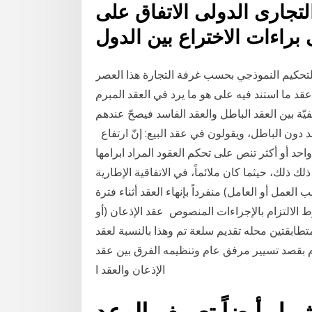
لتجارى الدولى الاتفاق على
تحكيم النموذجي بحسب غرفة التجارة هذا العصر
قد ما استند فيه على هو ما يرد في العقد المبرم
 الذي ينشأ مستقبلا 12 - ويفرّق الحنفيّة بين العقد الباطل والعقد الفاسد فيصحّ عندهم
 دون الباطل، ويقولون في عقد البيع‏:‏ إنّ ارتفاع
واحد أو أكثر تنص على تحكم العقود المراد ابرامها
ك ذلك، حيثما كان ملائماً، في الاتفاقية الإطارية
مل أو العامل) منفرداً بإنهاء العقد أثناء فترة
رط الالتزام بالإجراءات المنصوص عقد الإذعان (أو
تطابقتين محله تقديم سلعة تم وهذا بالنسبة لعقد
م بقصد تسيير مرفق عام وتنظيمه الفرق بين عقد
الإذعان والعقد ا
شمل أيضاً تعريف الوعد