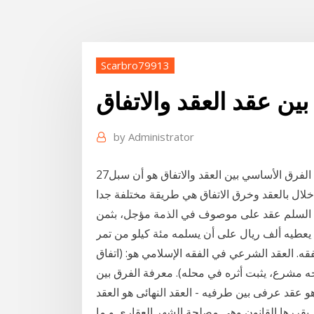
Scarbro79913
بين عقد العقد والاتفاق
by
Administrator
27‏‏/10‏‏/1440 بعد الهجرة ما هو الفرق بين العقد والاتفاق؟ • الفرق الأساسي بين العقد والاتفاق هو أن سبل
ن السلم عقد على موصوف في الذمة مؤجل، بثمن
يعطيه ألف ريال على أن يسلمه مئة كيلو من تمر
قه. العقد الشرعي في الفقه الإسلامي هو: (اتفاق
جه مشرع، يثبت أثره في محله). معرفة الفرق بين
ى. هو عقد عرفى بين طرفيه - العقد النهائى هو العقد
 يقررها القانون وهى مصلحة الشهر العقارى و ما