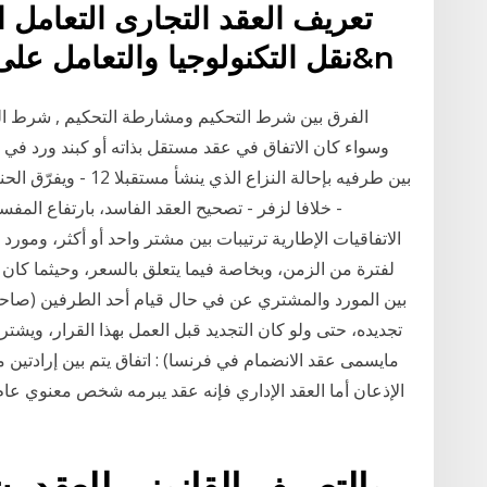
تعريف العقد التجارى التعامل ا
نقل التكنولوجيا والتعامل على براءات الاختراع بين الدول&n
الفرق بين شرط التحكيم ومشارطة التحكيم , شرط ال
وسواء كان الاتفاق في عقد مستقل بذاته أو كبند ورد في ع
بين طرفيه بإحالة النزاع
- خلافا لزفر - تصحيح العقد الفاسد، بارتفاع المفسد
الاتفاقيات الإطارية ترتيبات بين مشتر واحد أو أكثر، ومورد 
لفترة من الزمن، وبخاصة فيما يتعلق بالسعر، وحيثما كان ذل
بين المورد والمشتري عن في حال قيام أحد الطرفين (صاحب الع
تجديده، حتى ولو كان التجديد قبل العمل بهذا القرار، ويشت
مايسمى عقد الانضمام في فرنسا) : اتفاق يتم بين إرادتين م
الإذعان أما العقد الإداري فإنه عقد يبرمه شخص معنوي عا
والتعريف القانوني للعقد ي