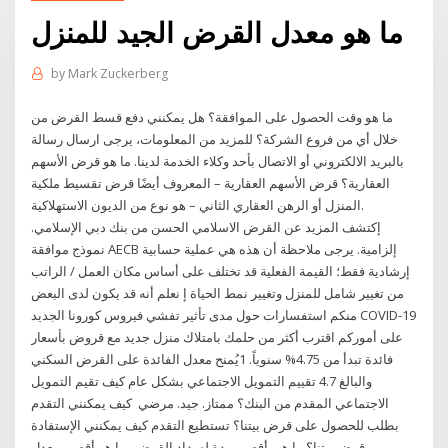
ما هو معدل القرض الجيد للمنزل
by
Mark Zuckerberg
ما هو وقت الحصول على الموافقة؟ هل يمكنني دفع قسط القرض من
خلال أي من فروع الشركة؟ للمزيد من المعلومات، يرجى ارسال رسالة
بالبريد الالكتروني أو الاتصال بأحد وكلاء الخدمة لدينا. ما هو قرض الأسهم
العقارية؟ قرض الأسهم العقارية – المعروف أيضًا قرض تقسيط ملكية
المنزل أو الرهن العقاري الثاني – هو نوع من الديون الاستهلاكية.
إكتشف المزيد عن القرض الاسلامي الحسن من بنك دبي الإسلامي.
نموذج موافقة AECB إلزامية. يرجى ملاحظة أن هذه هي عملية حسابية
إرشادية فقط؛ القيمة الفعلية قد تختلف على أساس مكان العمل / الراتب
من تغيير شامل للمنزل وتغيير نمط الحياة إ نعلم أنه قد يكون لدى البعض
منكم استفسارات حول مدى تأثير تفشي فيروس كورونا الجديد COVID-19
على أموركم اقترب أكثر من حلمك بامتلاك منزل جديد مع قروض بأسعار
فائدة تبدأ من 4.75% سنوياً. 1يُمنح معدل الفائدة على القرض السكني
والبالغ 4.7 تقييم التمويل الاجتماعي بشكل عام كيف تقيم التمويل
الاجتماعي المقدم من البنك؟ ممتاز. جيد. مرضي كيف يمكنني التقدم
بطلب للحصول على قرض بيتنا؟ تستطيع التقدم كيف يمكنني الإستفادة
من قرض بيتنا؟ ما هي أقصى مدة لسداد القرض وما هو أقصى معدل