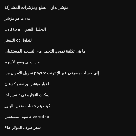
مؤشر تداول السلع ومؤشرات المشاركة
ما هو مؤشر vix
Usd to inr التحليل الفني
التستر cc التداول
ما هي تكلفة نموذج التحمل من التسعير المستقبلي
ماذا يعني وضع الأسهم
تحويل الأموال من paytm إلى حساب مصرفي عبر الإنترنت
اخبار مؤشر بورصة باكستان
يمكنك التجارة في 2 سيارات
كيف يتم حساب معدل الليبور
حاسبة المستقبل zerodha
Pkr سعر صرف الدولار