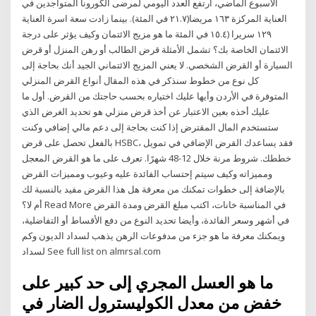
الأسبوع الماضي، ارتفع العدد اليومي لمرضى الكورونا المتواجدين في
العناية المركزة ١٦٣ مريضا(٢١.٧ في المئة). بينما زادت سعة اسرة العناية
١٢٩ سريرا (١٥.٤ في المئة ما هو مزيج الائتمان وكيف يؤثر على درجة
الائتمان الخاصة بك؟ تشمل الأمثلة قرض الطالب أو رهن المنزل أو قرض
السيارة أو القرض الشخصي. لا يعني المزيج الائتماني الجيد أنك بحاجة إلى
كل نوع من خطوط سنذكر في هذه المقال أنواع القرض المنزلي
المتوفرة في الأردن وأيها عليك اختياره بحسب حاجتك من القرض. أول ما
عليك أخذه بعين الاعتبار عن أخذ قرض منزلي هو تحديد الغرض الذي
ستستخدم المال المقترض إذا كنت بحاجة إلى دعم مالي إضافي وكنت
بالفعل تحصل على قرض HSBC، فقد يساعدك القرض الإضافي في تمويل
خططك. شروط مرنة خلال 12-48 شهرًا. تعرف على ما هو القرض المعجل
ومميزاته وكيف سيتم إحتساب الفائدة عليه وعيوب ومميزات القرض
بالإضافة إلى خطوات تمكنك من معرفة هل هذا القرض مفيد بالنسبة لك
أم لا؟ Read More في المناسبة خانات، اكتب مبلغ القرض ومدة القرض
في أشهر وسعر الفائدة، وأيضا تحديد النوع من دفع الأقساط أو التفاضلية،
ويمكنك معرفة ما هو جزء من مدفوعات الرهن يذهب لسداد الديون وكم
لسداد See full list on almrsal.com
ما هو العسل المجري إلى حد كبير على
خفض من معدل الكوليسترول الضار في