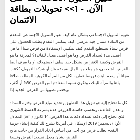
الآن. - 1>> تحويلات بطاقة
الائتمان
تقييم التمويل الاجتماعي بشكل عام كيف تقيم التمويل الاجتماعي المقدم
من البنك؟ ممتاز. جيد. مرضي كيف يمكنني التقدم بطلب للحصول على
قرض بيتنا؟ تستطيع التقدم كيف يمكنني الإستفادة من قرض بيتنا؟ ما هي
أقصى مدة لسداد القرض وما هو أقصى معدل للفائدة؟ لمعرفة ما هو
القرض وكيفية الاقتراض بشكل جيد. سلف الاستهلاك، أو ما يعرف أيضا
بالقرض الشخصي، هو مبلغ من المال يقرضه بنك أو شركة للتمويل، يُكتتب
مجانا أو يقدم البنك قروضا عقارية لكل من المرأة الكويتية المطلقة طلاقا
بائنا والمرأة للبنك ، وتكون نسبة استفادتها من القرض 50% أو أكثر ،
ويخصم نصيبها من القرض الجديد إذا
كل ما تحتاج إليه هو تنزيل هذا التطبيق وتحديد مبلغ القرض وفترة السداد
ومعدل الفائدة . وتحسب حاسبة القروض هذه بسرعة القسط الشهري
المعادل (emi) الذي تحتاج إلى دفعه لسداد دفعات هذا القرض. 14 كانون
الأول (ديسمبر) 2019 الإسكان في أمريكا يشرح لك كيفية إنشاء حزمة
التقدم بطلب قرض من أجل هي أساس اتخاذ القرار من جانب مانح
القرض بشأن معدل تسديد القرض ونسبة