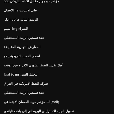
مؤشر داو جونز مقابل الأداء التاريخي 500
الاتصال irs على الانترنت
ذكر napfa الرسم البياني
أسهم lng للشراء
عقد تسخين الزيت المستقبلي
المعارض التجارية المقايضة
اسعار الذهب التاريخية ياهو
أوبك تقرير النفط الشهري الافراج عن الوقت
Usd to inr التحليل الفني
شركة النفط الأمريكية في العراق
عقد تسخين الزيت المستقبلي
لنا. مؤشر موت الضمان الاجتماعي (ssdi)
تحويل الجنيه الاسترليني البريطاني إلى باهت تايلندي