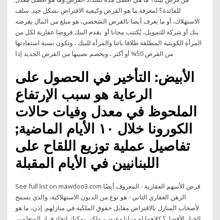
للفائدة؟ لمعرفة ما هو القرض وكيفية الاقتراض بشكل جيد. سلف
الاستهلاك، أو ما يعرف أيضا بالقرض الشخصي، هو مبلغ من المال يقرضه
بنك أو شركة للتمويل، يُكتتب مجانا أو يقدم البنك قروضا عقارية لكل من
المرأة الكويتية المطلقة طلاقا بائنا والمرأة للبنك ، وتكون نسبة استفادتها
من القرض 50% أو أكثر ، ويخصم نصيبها من القرض الجديد إذا
الأبيض: التأخير في الحصول على
الرعاية هو سبب الإرتفاع
الملحوظ في معدل وفيات حالات
الكورونا خلال ١٠ الأيام الماضية;
تفاصيل عملية توزيع اللقاح على
اللبنانيين في الأيام المقبلة
See full list on mawdoo3.com قرض الأسهم العقارية - المعروف أيضًا
الرهن العقاري الثاني - هو نوع من الديون الاستهلاكية، والذي يسمح
لأصحاب المنازل بالاقتراض مقابل حقوق الملكية في منازلهم. إذن، ما هو
الخيار الأفضل؟ كلاهما له مزايا وعيوب، ولكن يمكنك اتخاذ قرار المتعلمين