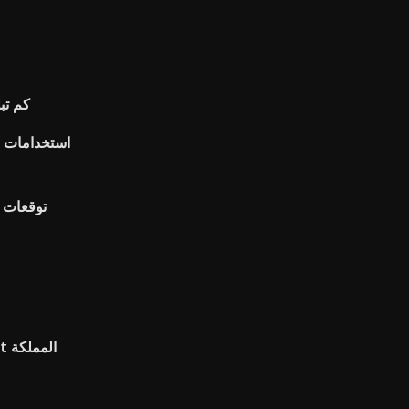
كم تب
استخدامات ا
توقعات س