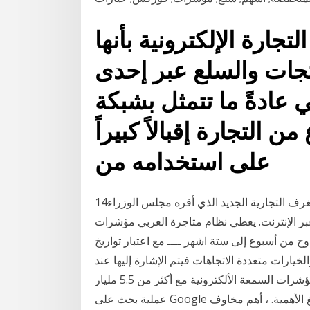
لتجارة الإلكترونية بأنها
تجات والسلع عبر إحدى
ي عادةً ما تتمثل بشبكة
ن التجارة إقبالاً كبيراً
على استخدامه من
14‏‏/5‏‏/1441 بعد الهجرة كشفت وزارة التجارة أن نظام الغرف التجارية الجديد الذي أقره مجلس الوزراء
بر الإنترنت. يعطي نظام متاجرة العربي مؤشرات
وح من أسبوع إلى ستة اشهر ــــ مع اعتبار تواريخ
لخيارات متعددة الاتجاهات فيتم الإشارة إليها عند
الطلب. 29‏‏/5‏‏/1442 بعد الهجرة 4‏‏/6‏‏/1442 بعد الهجرة مؤشرات السمعة الألكترونية مع أكثر من 5.5 مليار
عملية بحث على Google كل يوم ، يعد الحصول على سمعتك عبر الإنترنت أمرًا بالغ الأهمية. ، أهم مخاوف