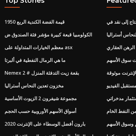
Top Stories
Feature
1950 قيمة الفضة الكندية الربع
نحاس أستراليا
الكولومبيا قبعة كبيرة مؤشر فئة الصندوق ض
 الرهن العقاري
معظم الخيارات المتداولة على asx
ت سوق الأسهم
ما هي الرمال النفطية في ألبرتا
لإنترنت موثوقة
Nemex بقعة زيت التدفئة المنزل # 2
مستقبل الفيديو
مخزون تعدين النحاس أستراليا
تثمار مدخراتي
مجموعة شيفرون 2 الزيوت الأساسية
ن النفط الخام
أسواق الأسهم الأوروبية حسب الحجم
 وسوق الأسهم
بارون أفضل الوسطاء على الإنترنت 2020