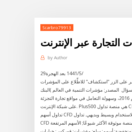
Scarbro79913
التجارة عبر الإنترنت
by
Author
29‏‏/5‏‏/1441 بعد الهجرة
نقر على الزر "استكشاف" للاطِّلاع على المؤشرات
سؤال المصدر: مؤشرات التنمية في العالم )البنك
الدولي، سنوات مختلفة(، وفريق تقرير التنمية في العالم 2016، وسهولة التعامل في مواقع تجارة التجزئة
على شبكة الإنترنت. Plus500 هي منصة تداول CFD مبتكرة عبر الإنترنت (رأس مالك في خطر). إن تطبيق
تداول أسهم CFD الخاص بنا سهل الاستخدام وبسيط وبديهي. تداول CFDs بالاستدانة: تداول عقود الفروقات
CFD على الأسهم، المؤشرات، الفوركس وعملات رقمية. منصة موثوقة الأكثر شيوعًا; الأسهم المرتفعة