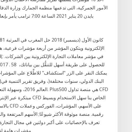
الأمور الجمركية، التى تدعمها منظمة الجمارك وزارة الدفا
بايدن 20 يناير 2021 السا
الإلكترونية ويتكون المؤشر من أربعة مؤشرات فرعية، هي
ا
يمكنك النقر على الزر "استكشاف" للاطِّلاع على المؤشرا
العالم 2016، وسهولة ا
مبتكرة عبر الإنترنت (رأس
رقمية. منصة موثوقة الأكثر شيوعًا; الأسهم المرتفعة 
تعرف بالإحصائيات على أكبر دولتين في مجال التجارة 
مؤشرات هامة لقياس أداء أعمالهم والمساعدة على تطويرها وفقاً