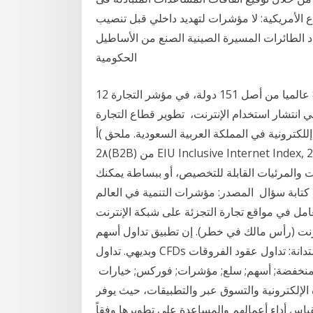
ع الأمريكية: لا مؤشرات لتهديد داخلي قبل تنصيب
عة 7:00 ترامب يأمر بإبعاد الطائرات المسيرة الصينية الصنع من الأساطيل
الحكومية
12 كانون الأول (ديسمبر) 2018 حل المغرب في المرتبة 81 عالميا من أصل 151 دولة، في مؤشر التجارة
 انتشار استخدام الإنترنت، تطوير قطاع التجارة
إللكترونية في المملكة العربية السعودية. ملحق )أ(: ﻓﻲ ﻣﺆﺷﺮ ﻣﻌﺎﻣﻼت اﻟﺘﺠﺎرة اﻹﻟﻜﺘﺮوﻧﻴﺔ ﺑﻴﻦ اﻟﺸﺮﻛﺎت.
2٨(B2B) ﻣﻦ EIU Inclusive Internet Index, 2017 . 58 للحصول على طريقة أسهل للتنقُّل بين بياناتك،
ت والمرئيات القابلة للتخصيص، أو ببساطة يمكنك
كتابة سؤال المصدر: مؤشرات التنمية في العالم )البنك الدولي، سنوات مختلفة(، وفريق تقرير التنمية في
لتعامل في مواقع تجارة التجزئة على شبكة الإنترنت. Plus500 هي منصة تداول CFD
 مالك في خطر). إن تطبيق تداول أسهم CFD الخاص بنا سهل الاستخدام وبسيط
وبديهي. تداول CFDs بالاستدانة: تداول عقود الفروقات CFD على الأسهم، المؤشرات، الفوركس وعملات
والمنخفضة; أسهم; سلع; مؤشرات; فوركس; خيارات
الإلكترونية والتسوق عبر والتطبيقات، حيث يوفر