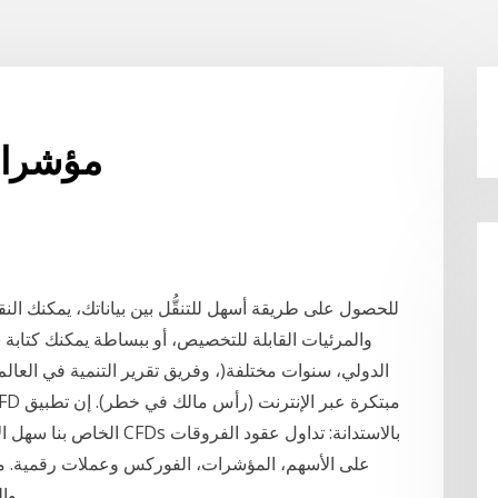
مؤشرات 
للحصول على طريقة أسهل للتنقُّل بين بياناتك، يمكنك ال
والمرئيات القابلة للتخصيص، أو ببساطة يمكنك كتابة 
والمنخفضة; أسهم; سلع; مؤشرات; فوركس; خيارات