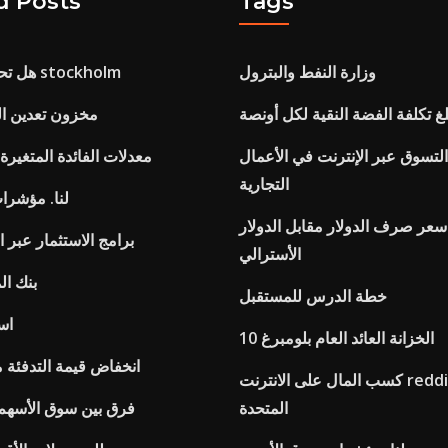
d Posts
Tags
وزارة النفط والبترول
هل تحتاج إلى نقد في stockholm
لغ تكلفة الفضة النقية لكل أونصة
مخزون تعدين ال
لتسوق عبر الإنترنت في الأعمال
معدلات الفائدة المتغيرة
التجارية
لنا. مؤشرا
عر صرف الدولار مقابل الدولار
برامج الاستثمار عبر ا
الأسترالي
بنك ال
خطة الدرس للمستقبل
اس
10 الخزانة العائد العام بلومبرغ
انخفاض قيمة التدفئة م
كسب المال على الانترنت reddit المملكة
المتحدة
فرق بين سوق الأسهم