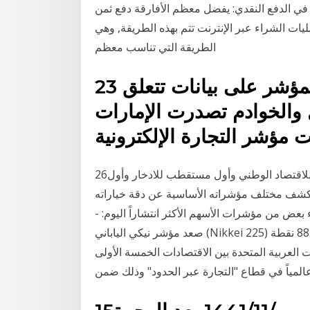
نحصار طرق الدفع في الدفع النقدي: يفضل معظم الأفارقة دفع ثمن
ونية نقدًا عند استلامها: فنحو 90% من عمليات الشراء عبر الإنترنت تتم بهذه الطريقة, وهي
الطريقة التي تناسب معظم
23 نيسان (إبريل) 2016 يعتمد المؤشر على بيانات تتعلق
 والخوادم تصدرت الإمارات
26‏‏/5‏‏/1442 بعد الهجرة يعتبر التجاري وفا بنك أول ممول للاقتصاد الوطني وأول مستقطب للادخار وأول
تكشف مختلف مؤشراته الأساسية عن دقة خياراته
ء بعض من مؤشرات الأسهم الأكثر انتشاراً اليوم: -
صعد مؤشر نيكي الياباني (Nikkei 225) في طوكيو ليحقق مكاسب نسبة بلغت 0.33% ما يعادل 88.40 نقطة
26,5. جاءت دولة الإمارات العربية المتحدة بين الاقتصادات الخمسة الأولى
المياً في قطاع "التجارة عبر الحدود" وذلك ضمن